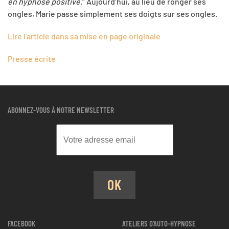
en hypnose positive.
” Aujourd’hui, au lieu de ronger ses
ongles, Marie passe simplement ses doigts sur ses ongles.
Lire l'article dans sa mise en page originale
Presse écrite
ABONNEZ-VOUS À NOTRE NEWSLETTER
OK
FACEBOOK
ATELIERS D'AUTO-HYPNOSE