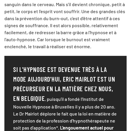
sanguin dans le cerveau. Mais s'il devient chronique, petit à
petit, le corps et l'esprit vont souffrir. Une des grandes clés
dans la prévention du burn-out, c'est d'être attentif à ces
signes de souffrance. Il est alors possible, relativement
facilement, de redresser la barre grâce a l'hypnose et à
l'auto-hypnose. Car lorsque le burnout est vraiment
enclenché, le travail à réaliser est énorme.
SI L'HYPNOSE EST DEVENUE TRÈS À LA
MODE AUJOURD'HUI, ERIC MAIRLOT EST UN
PRÉCURSEUR EN LA MATIÈRE CHEZ NOUS,
EN BELGIQUE
, puisqu'il a fondé l'Institut de
Nouvelle Hypnose à Bruxelles il y a plus de 20 ans.
Le Dr Mairlot déplore le fait que la loi en matière de
protection de la profession d'hypnothérapeute ne
soit pas d'application*.
L'engouement actuel pour