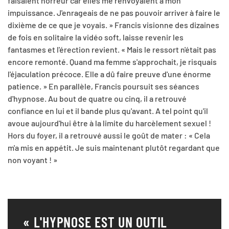
faisaient horreur car elles me renvoyaient à mon
impuissance. J'enrageais de ne pas pouvoir arriver à faire le
dixième de ce que je voyais. » Francis visionne des dizaines
de fois en solitaire la vidéo soft, laisse revenir les
fantasmes et l'érection revient. « Mais le ressort n'était pas
encore remonté. Quand ma femme s'approchait, je risquais
l'éjaculation précoce. Elle a dû faire preuve d'une énorme
patience. » En parallèle, Francis poursuit ses séances
d'hypnose. Au bout de quatre ou cinq, il a retrouvé
confiance en lui et il bande plus qu'avant. A tel point qu'il
avoue aujourd'hui être à la limite du harcèlement sexuel !
Hors du foyer, il a retrouvé aussi le goût de mater : « Cela
m'a mis en appétit. Je suis maintenant plutôt regardant que
non voyant ! »
« L'HYPNOSE EST UN OUTIL