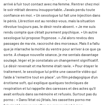
arrivé à fuir tout contact avec ma femme. Rentrer chez moi
le soir m'était devenu insupportable. J'avais perdu toute
confiance en moi. » Un sexologue lui fait une injection dans
le pénis. L'érection est au rendez-vous, mais la situation
n'évolue toujours pas, le désir reste absent. « Je me suis
rendu compte que c'était purement psychique. » Un autre
sexologue lui propose l'hypnose. « J'ai alors revécu des
passages de ma vie, raccroché des morceaux. Mais il a fallu
que je m'arrache la moitié du ventre pour arriver à ce que ça
sorte. A chaque nouvelle séance, je me sentais davantage
soulagé, léger et je constatais un changement significatif.
Le désir revenait et ma femme était ravie. » Pour étayer le
traitement, le sexologue lui prête une cassette vidéo qui
l'aide à "remettre tout en place", un film pédagogique d'un
érotisme soft, qui explique quelques techniques de
respiration et lui rappelle des caresses et des actes qu'il
avait enfouis dans sa mémoire et refusés. Surtout pas du
porno : « Dans l'état où j'étais, les cassettes porno me