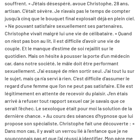
souffrent. « J'étais désespéré, avoue Christophe, 28 ans,
artisan. C'était sévère. Je n'avais pas le temps de compter
jusqu'à cinq que le bouquet final explosait déjà en plein ciel.
» Ne pouvant satisfaire sexuellement ses partenaires,
Christophe vivait malgré lui une vie de célibataire. « Quand
on n'est pas bon au lit, il est difficile d'avoir une vie de
couple. Et le manque d'estime de soi rejaillit sur le
quotidien. Mais on hésite à pousser la porte d'un médecin
car, dans notre société, le mâle doit être performant
sexuellement. J'ai essayé de m'en sortir seul. J'ai tout lu sur
le sujet, mais ça n'a servi à rien. C'est difficile d'assumer le
regard d'une femme que l'on ne peut pas satisfaire. Elle est
légitimement en attente de recevoir du plaisir. J'en étais
arrivé à refuser tout rapport sexuel car je savais que ce
serait l'échec. Le sexologue était pour moi la solution de la
dernière chance. » Au cours des séances d'hypnose que lui
propose son spécialiste, Christophe fait une découverte : «
Dans mon cas, il y avait un verrou lié à l'enfance que je ne
soupçonnais pas et que j'ai réussi à identifier. Mon père me