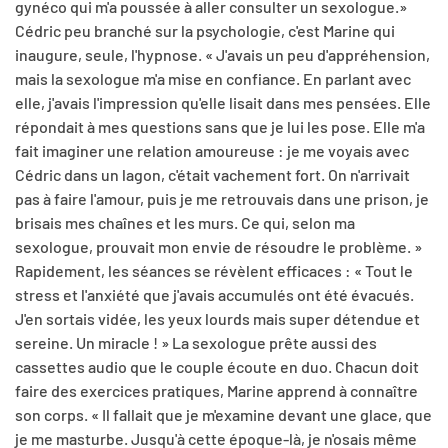
gynéco qui m'a poussée à aller consulter un sexologue.»
Cédric peu branché sur la psychologie, c'est Marine qui
inaugure, seule, l'hypnose. « J'avais un peu d'appréhension,
mais la sexologue m'a mise en confiance. En parlant avec
elle, j'avais l'impression qu'elle lisait dans mes pensées. Elle
répondait à mes questions sans que je lui les pose. Elle m'a
fait imaginer une relation amoureuse : je me voyais avec
Cédric dans un lagon, c'était vachement fort. On n'arrivait
pas à faire l'amour, puis je me retrouvais dans une prison, je
brisais mes chaînes et les murs. Ce qui, selon ma
sexologue, prouvait mon envie de résoudre le problème. »
Rapidement, les séances se révèlent efficaces : « Tout le
stress et l'anxiété que j'avais accumulés ont été évacués.
J'en sortais vidée, les yeux lourds mais super détendue et
sereine. Un miracle ! » La sexologue prête aussi des
cassettes audio que le couple écoute en duo. Chacun doit
faire des exercices pratiques, Marine apprend à connaître
son corps. « Il fallait que je m'examine devant une glace, que
je me masturbe. Jusqu'à cette époque-là, je n'osais même