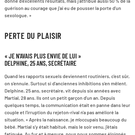
donné d'excellents résultats, mais j'attribue aussi 50 % de la
guérison au courage que j'ai eu de pousser la porte d'un
sexologue. »
PERTE DU PLAISIR
« JE N'AVAIS PLUS ENVIE DE LUI »
DELPHINE, 25 ANS, SECRÉTAIRE
Quand les rapports sexuels deviennent routiniers, c'est sûr,
on s'ennuie. Surtout si d'anciennes inhibitions s'en mêlent.
Delphine, 25 ans, secrétaire, vit depuis six années avec
Martial, 28 ans. Ils ont un petit garçon d'un an. Depuis
quelques temps, la communication était en panne dans leur
couple et l'irruption du rejeton-rival n'a pas amélioré la
situation. « Après la naissance, je m'occupais beaucoup du
bébé. Martial s'y était habitué, mais le soir venu, j'étais
fatiguée. Au fur et à mesure, nous nous sommes éloignés