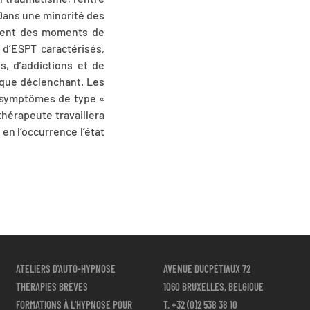
 Dans une minorité des
ement des moments de
d’ESPT caractérisés,
s, d’addictions et de
ique déclenchant. Les
s symptômes de type «
hérapeute travaillera
en l’occurrence l’état
ATELIERS D'AUTO-HYPNOSE
AVENUE DUCPÉTIAUX 72
THÉRAPIES BRÈVES
1060 BRUXELLES, BELGIQUE
FORMATIONS À L'HYPNOSE POUR
T.
+32 (0)2 538 38 10