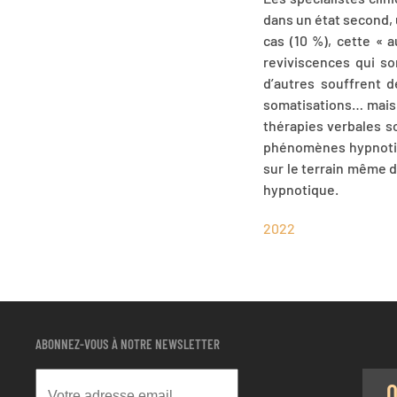
dans un état second, 
cas (10 %), cette «
reviviscences qui s
d’autres souffrent d
somatisations… mais 
thérapies verbales s
phénomènes hypnotiqu
sur le terrain même d
hypnotique.
2022
ABONNEZ-VOUS À NOTRE NEWSLETTER