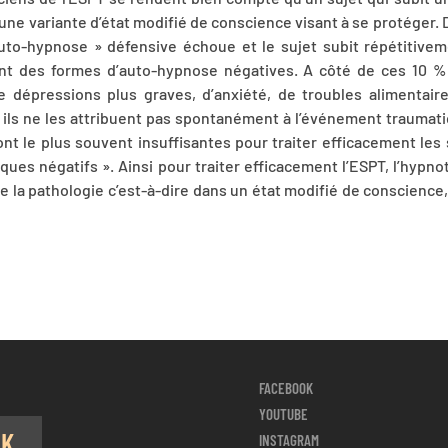
une variante d’état modifié de conscience visant à se protéger.
 auto-hypnose » défensive échoue et le sujet subit répétitiv
ont des formes d’auto-hypnose négatives. A côté de ces 10 % 
e dépressions plus graves, d’anxiété, de troubles alimentaire
ils ne les attribuent pas spontanément à l’événement traumat
ont le plus souvent insuffisantes pour traiter efficacement le
es négatifs ». Ainsi pour traiter efficacement l’ESPT, l’hypnot
e la pathologie c’est-à-dire dans un état modifié de conscience, 
FACEBOOK
YOUTUBE
OK
INSTAGRAM