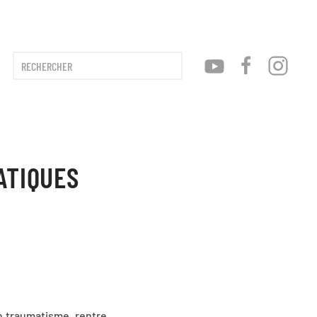
Type 2 or more characters for results.
ATIQUES
un traumatisme, rentre