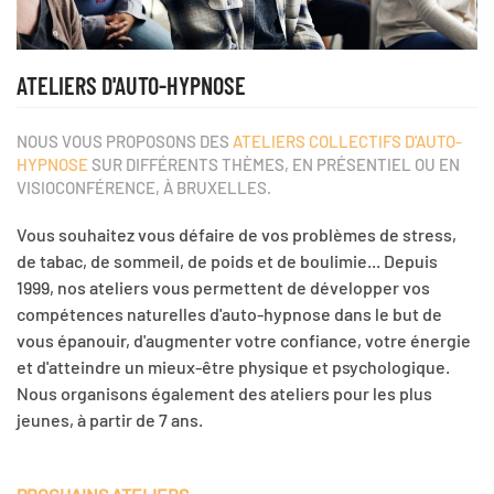
ATELIERS D'AUTO-HYPNOSE
NOUS VOUS PROPOSONS DES
ATELIERS COLLECTIFS D'AUTO-
HYPNOSE
SUR DIFFÉRENTS THÈMES, EN PRÉSENTIEL OU EN
VISIOCONFÉRENCE, À BRUXELLES.
Vous
souhaitez
vous défaire de vos
problèmes
de
stress
,
de
tabac
, de
sommeil
, de
poids
et de boulimie...
Depuis
1999, nos
ateliers
vous permettent de développer vos
compétences naturelles d'
auto-hypnose
dans le
but
de
vous épanouir,
d'
augmenter
votre
confiance
, votre
énergie
et d'
atteindre
un mieux-être physique et psychologique.
Nous organisons également des
ateliers
pour les plus
jeunes, à
partir
de 7
ans
.