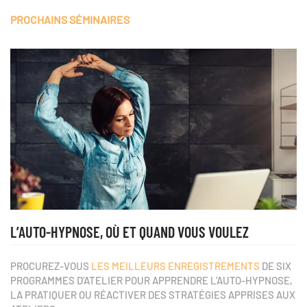
PROCHAINS SÉMINAIRES
L’AUTO-HYPNOSE, OÙ ET QUAND VOUS VOULEZ
PROCUREZ-VOUS
LES MEILLEURS ENREGISTREMENTS
DE SIX
PROGRAMMES D’ATELIER POUR APPRENDRE L’AUTO-HYPNOSE,
LA PRATIQUER OU RÉACTIVER DES STRATÉGIES APPRISES AUX