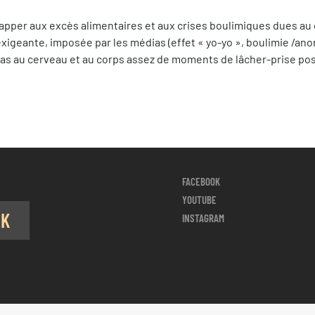
apper aux excès alimentaires et aux crises boulimiques dues au 
xigeante, imposée par les médias (effet « yo-yo », boulimie /anor
ns pas au cerveau et au corps assez de moments de lâcher-prise p
FACEBOOK
YOUTUBE
OK
INSTAGRAM