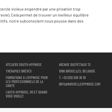
cercle vicieux engendré par une privation trop
exie). Cela permet de trouver un meilleur équilibre
ositifs, notre subconscient nous pousse dans des
ATELIERS D'AUTO-HYPNOSE
AVENUE DUCPÉTIAUX 72
THÉRAPIES BRÈVES
1060 BRUXELLES, BELGIQUE
FORMATIONS À L'HYPNOSE POUR
T.
+32 (0)2 538 38 10
LES PROFESSIONNELS DE LA
INFO@NOUVELLEHYPNOSE.COM
SANTÉ
L'AUTO-HYPNOSE, OÙ ET QUAND
VOUS VOULEZ