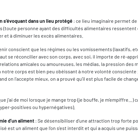
n s’évoquant dans un lieu protégé
: ce lieu imaginaire permet d
 (toute personne ayant des difficultés alimentaires ressentent 
r et à diminuer les excès alimentaires.
venir conscient que les régimes ou les vomissements (laxatifs, e
t se réconcilier avec son corps, avec soi, il importe de ré-appriv
les relations amicales ou amoureuses, les médias, la pression des
notre corps est bien peu obéissant à notre volonté consciente ;
and on l’accepte mieux, on a prouvé qu’il est plus facile de cha
 que j’ai de moi lorsque je mange trop (je bouffe, je m’empiffre…
 hyper-positives ou hypernégatives).
imie d’un aliment
: Se désensibiliser d’une attraction trop forte po
sé est un aliment que l’on s’est interdit et qui a acquis une puis