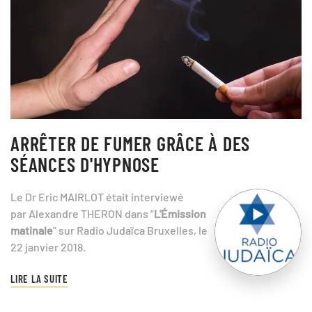
ARRÊTER DE FUMER GRÂCE À DES
SÉANCES D'HYPNOSE
Le Dr Eric MAIRLOT était interviewé
par Alexandre THERON dans "
L'Émission
matinale
" sur Radio Judaïca Bruxelles, le
22 janvier 2018.
LIRE LA SUITE