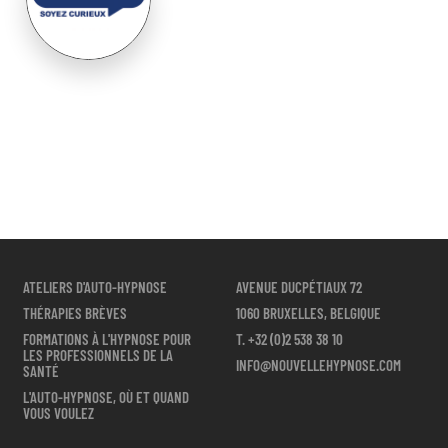
ATELIERS D'AUTO-HYPNOSE
AVENUE DUCPÉTIAUX 72
THÉRAPIES BRÈVES
1060 BRUXELLES, BELGIQUE
FORMATIONS À L'HYPNOSE POUR
T.
+32 (0)2 538 38 10
LES PROFESSIONNELS DE LA
INFO@NOUVELLEHYPNOSE.COM
SANTÉ
L'AUTO-HYPNOSE, OÙ ET QUAND
VOUS VOULEZ