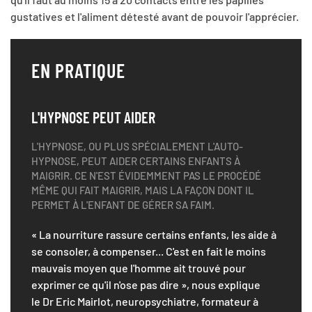
gustatives et l'aliment détesté avant de pouvoir l'apprécier.
EN PRATIQUE
L'HYPNOSE PEUT AIDER
L'HYPNOSE, OU PLUS SPÉCIALEMENT L'AUTO-
HYPNOSE, PEUT AIDER CERTAINS ENFANTS À
MAIGRIR. CE N'EST ÉVIDEMMENT PAS LE PROCÉDÉ
MÊME QUI FAIT MAIGRIR, MAIS LA FAÇON DONT IL
PERMET À L'ENFANT DE GÉRER SA FAIM.
« La nourriture rassure certains enfants, les aide à
se consoler, à compenser... C'est en fait le moins
mauvais moyen que l'homme ait trouvé pour
exprimer ce qu'il n'ose pas dire », nous explique
le Dr Eric Mairlot, neuropsychiatre, formateur à