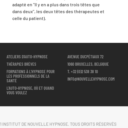
adapté en "Il y en a plus dans trois têtes que
dans deux", les deux têtes des thérapeutes et
celle du patient).
ATELIERS D'AUTO-HYPNOSE
AVENUE DUCPÉTIAUX 72
THÉRAPIES BRÈVES
1060 BRUXELLES, BELGIQUE
FORMATIONS À L'HYPNOSE POUR
T.
+32 (0)2 538 38 10
LES PROFESSIONNELS DE LA
INFO@NOUVELLEHYPNOSE.COM
SANTÉ
L'AUTO-HYPNOSE, OÙ ET QUAND
VOUS VOULEZ
1 INSTITUT DE NOUVELLE HYPNOSE. TOUS DROITS RÉSERVÉS