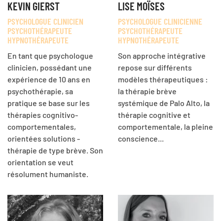
KEVIN GIERST
LISE MOÏSES
PSYCHOLOGUE CLINICIEN
PSYCHOLOGUE CLINICIENNE
PSYCHOTHÉRAPEUTE
PSYCHOTHÉRAPEUTE
HYPNOTHÉRAPEUTE
HYPNOTHÉRAPEUTE
En tant que psychologue
Son approche intégrative
clinicien,
poss
édant une
repose sur différents
expé
rience
de 10 ans en
modèles thérapeutiques :
psychothérapie, sa
la thérapie brève
pratique se base sur les
systémique de Palo Alto, la
thérapies cognitivo-
thérapie cognitive et
comportementales,
comportementale, la pleine
orientées solutions -
conscience...
th
érapie de type brève. Son
orientation se veut
résolument humaniste.