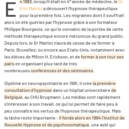
E
e
n 1983
, lorsqu'il était en 4
année de médecine, le
Dr
Eric Mairlot
a découvert l'hypnose thérapeutique
pour la première fois. Les migraines dont il souffrait
alors on été guéries par l'hypnose grâce à son formateur
Philippe Bourgeois, ce qui le convainc de la portée de cette
méthode thérapeutique encore méconnue du grand public.
Depuis lors, le Dr Mairlot n'aura de cesse de se former à
Paris, Bruxelles, ou encore aux Etats-Unis, notamment avec
les élèves de Milton H. Erickson, et de
former à son tour ses
pairs
en organisant plus tard de très
nombreuses
conférences et des séminaires
.
Diplômé en neuropsychiatrie en 1991, il crée
la première
consultation d’hypnose
dans un hôpital universitaire
de
Belgique
, au CHU Brugmann. Les médias vont rapidement
s'intéresser à son travail, ce qui lui permet de faire peu à
peu connaître les vertus de l'hypnose thérapeutique. Mais
la tâche reste importante :
il fonde alors en 1994 l’Institut de
Nouvelle Hypnose et de psychosomatique
, une asbl qui