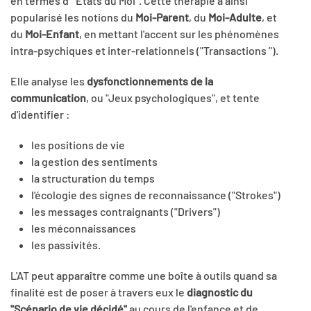
en termes d' "États du Moi". Cette thérapie a ainsi
popularisé les notions du
Moi-Parent
, du
Moi-Adulte
, et
du
Moi-Enfant
, en mettant l'accent sur les phénomènes
intra-psychiques et inter-relationnels ("Transactions ").
Elle analyse les
dysfonctionnements de la
communication
,
ou "Jeux psychologiques", et tente
d'identifier :
les positions de vie
la gestion des sentiments
la structuration du temps
l'écologie des signes de reconnaissance ("Strokes")
les messages contraignants ("Drivers")
les méconnaissances
les passivités.
L'AT peut apparaître comme une boîte à outils quand sa
finalité est de poser à travers eux le
diagnostic du
"Scénario de vie décidé"
au cours de l'enfance et de