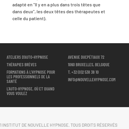
adapté en "Il y en a plus dans trois têtes que
dans deux", les deux têtes des thérapeutes et
celle du patient).
ATELIERS D'AUTO-HYPNOSE
AVENUE DUCPÉTIAUX 72
THÉRAPIES BRÈVES
1060 BRUXELLES, BELGIQUE
FORMATIONS À L'HYPNOSE POUR
T.
+32 (0)2 538 38 10
LES PROFESSIONNELS DE LA
INFO@NOUVELLEHYPNOSE.COM
SANTÉ
L'AUTO-HYPNOSE, OÙ ET QUAND
VOUS VOULEZ
1 INSTITUT DE NOUVELLE HYPNOSE. TOUS DROITS RÉSERVÉS