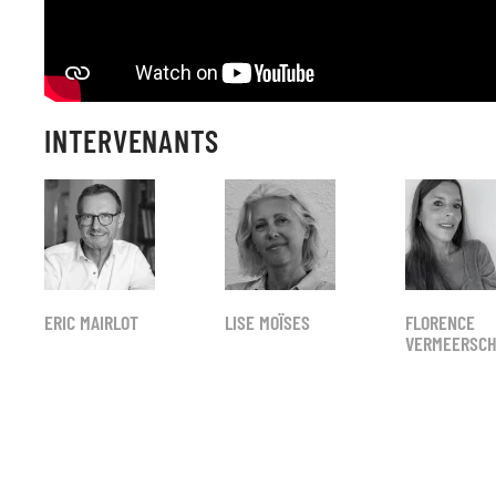
INTERVENANTS
ERIC MAIRLOT
LISE MOÏSES
FLORENCE
VERMEERSC